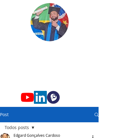
Edgard
Professor
Conhec
imento só faz s
entido qua
ndo
compartilhado!
Post
Todos posts
Edgard Gonçalves Cardoso