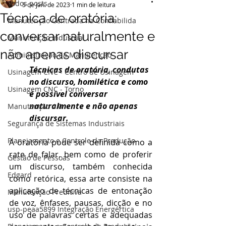
Todos posts
5 de jan. de 2023
1 min de leitura
Técnica de oratória:
Manutenção Centrada na Confiabilida
conversar naturalmente e
Manutenção Industrial
não apenas discursar
Administração da Manutenção
Técnicas de oratória, condutas 
Usinagem CNC - Centro de Usinagem
no discurso, homilética e como 
Usinagem CNC - Torno
é possível conversar 
naturalmente e não apenas 
Manutenção 4.0
discursar.
Segurança de Sistemas Industriais
Planejamento e Controle da Produção
A oratória pode ser definida como a 
rate de falar, bem como de proferir 
Gestão de Pessoas
um discurso, também conhecida 
Edgard
como retórica, essa arte consiste na 
aplicação de técnicas de entonação 
Manutenção Preditiva
de voz, ênfases, pausas, dicção e no 
usp-peaa5899 Integração Energértica
uso de palavras certas e adequadas 