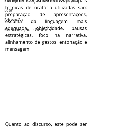
Planejamento e Controle da Produção
na comunicação verbal. As principais 
técnicas de oratória utilizadas são: 
Lean
preparação de apresentações, 
Educação
escolha da linguagem mais 
adequada, objetividade, pausas 
Comunicação e Oratória
estratégicas, foco na narrativa, 
alinhamento de gestos, entonação e 
mensagem.
Quanto ao discurso, este pode ser 