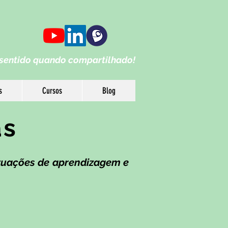
s
entido qua
ndo compartilhado!
s
Cursos
Blog
as
situações de aprendizagem e