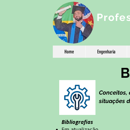
Profe
Home
Engenharia
B
Conceitos, 
situações 
Bibliografias
Em atualização