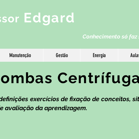
Edgard
ssor
Conhec
imento só faz 
Manutenção
Gestão
Energia
Aula
ombas Centrífug
definições exercícios de fixação de conceitos, 
de avaliação da aprendizagem.