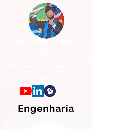
Edgard
Professor
Conhec
imento só faz s
entido qua
ndo
compartilhado!
Engenharia