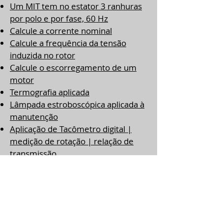
Um MIT tem no estator 3 ranhuras
por polo e por fase, 60 Hz
Calcule a corrente nominal
Calcule a frequência da tensão
induzida no rotor
Calcule o escorregamento de um
motor
Termografia aplicada
Lâmpada estroboscópica aplicada à
manutenção
Aplicação de Tacômetro digital |
medição de rotação | relação de
transmissão
Termografia na prática
Desmontagem de motores
Desmontagem completa de motor
de indução trifásico
Extração de polia de 3 canais do