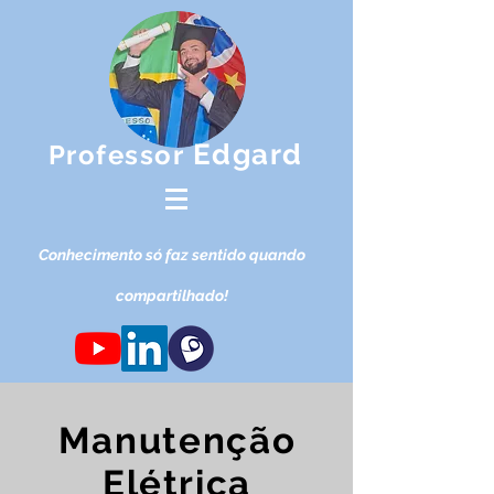
Edgard
Professor
Conhec
imento só faz s
entido qua
ndo
compartilhado!
Manutenção
Elétrica