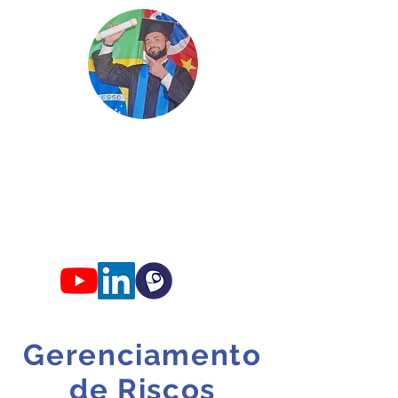
Edgard
Professor
Conhec
imento só faz s
entido qua
ndo
compartilhado!
Gerenciamento
de Riscos