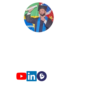
Edgard
Professor
Conhec
imento só faz s
entido qua
ndo
compartilhado!