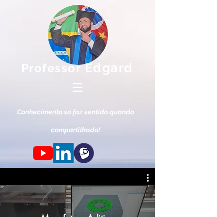
Edgard
Professor
Conhec
imento só faz s
entido qua
ndo
compartilhado!