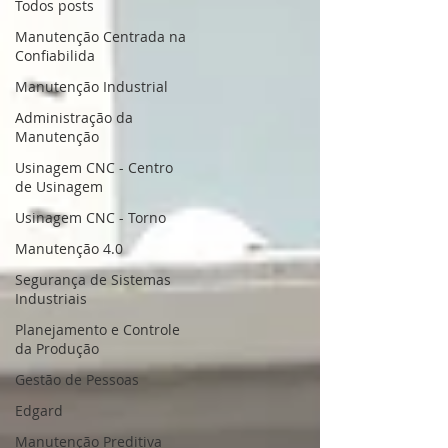
Todos posts
Manutenção Centrada na
Confiabilida
Manutenção Industrial
Administração da
Manutenção
Usinagem CNC - Centro
de Usinagem
Usinagem CNC - Torno
Manutenção 4.0
Segurança de Sistemas
Industriais
Planejamento e Controle
da Produção
Gestão de Pessoas
Edgard
Manutenção Preditiva