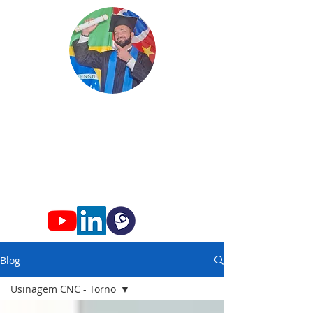
Edgard
Professor
Conhec
imento só faz s
entido qua
ndo
compartilhado!
Blog
Usinagem CNC - Torno