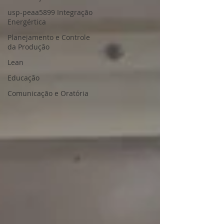
usp-peaa5899 Integração
Energértica
Planejamento e Controle
da Produção
Lean
Educação
Comunicação e Oratória