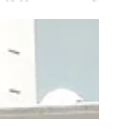
Preparação: Torno a CNC. Motivação: É uma
operação realizada para aproximações e
afastamentos das mesas e cabeçotes e nas
rotinas de...