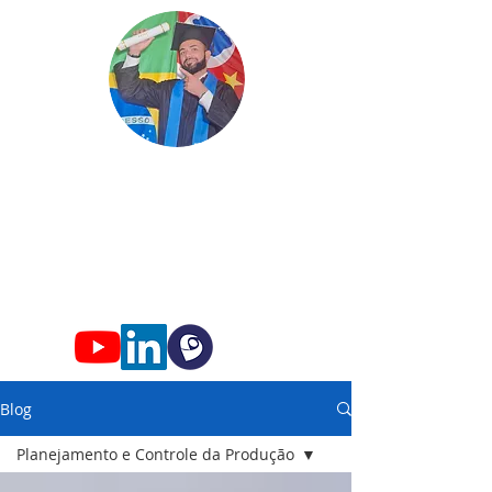
Edgard
Professor
Conhec
imento só faz s
entido qua
ndo
compartilhado!
Blog
Planejamento e Controle da Produção