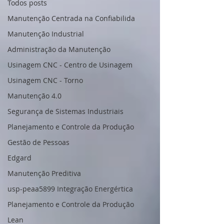
Todos posts
Manutenção Centrada na Confiabilida
Manutenção Industrial
Administração da Manutenção
Usinagem CNC - Centro de Usinagem
Usinagem CNC - Torno
Manutenção 4.0
Segurança de Sistemas Industriais
Planejamento e Controle da Produção
Gestão de Pessoas
Edgard
Manutenção Preditiva
usp-peaa5899 Integração Energértica
Planejamento e Controle da Produção
Lean