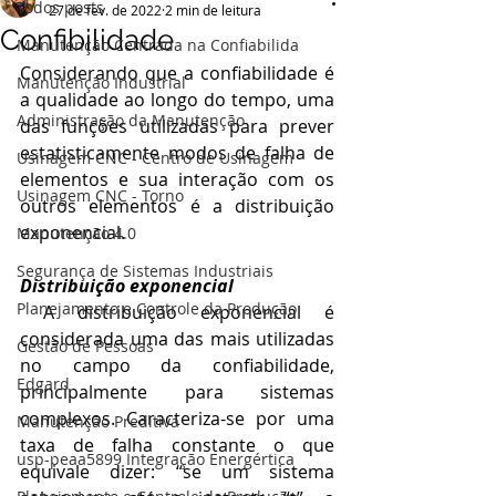
Todos posts
27 de fev. de 2022
2 min de leitura
Confibilidade
Manutenção Centrada na Confiabilida
Considerando que a confiabilidade é 
Manutenção Industrial
a qualidade ao longo do tempo, uma 
Administração da Manutenção
das funções utilizadas para prever 
estatisticamente modos de falha de 
Usinagem CNC - Centro de Usinagem
elementos e sua interação com os 
Usinagem CNC - Torno
outros elementos é a distribuição 
exponencial.
Manutenção 4.0
Segurança de Sistemas Industriais
Distribuição exponencial
Planejamento e Controle da Produção
 A distribuição exponencial é 
considerada uma das mais utilizadas 
Gestão de Pessoas
no campo da confiabilidade, 
Edgard
principalmente para sistemas 
complexos. Caracteriza-se por uma 
Manutenção Preditiva
taxa de falha constante o que 
usp-peaa5899 Integração Energértica
equivale dizer: “se um sistema 