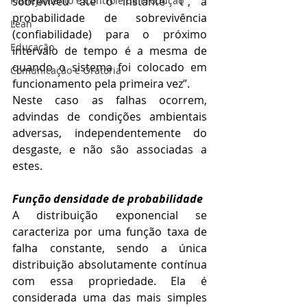
Planejamento e Controle da Produção
sobreviveu até o instante “t”, a 
probabilidade de sobrevivência 
Lean
(confiabilidade) para o próximo 
Educação
intervalo de tempo é a mesma de 
quando o sistema foi colocado em 
Comunicação e Oratória
funcionamento pela primeira vez”.
Neste caso as falhas ocorrem, 
advindas de condições ambientais 
adversas, independentemente do 
desgaste, e não são associadas a 
estes.
Função densidade de probabilidade
A distribuição exponencial se 
caracteriza por uma função taxa de 
falha constante, sendo a única 
distribuição absolutamente contínua 
com essa propriedade. Ela é 
considerada uma das mais simples 