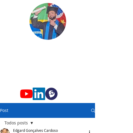
Edgard
Professor
Conhec
imento só faz s
entido qua
ndo
compartilhado!
Post
Todos posts
Edgard Gonçalves Cardoso