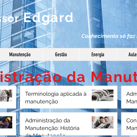
Edgard
ssor
Conhec
imento só faz 
Manutenção
Gestão
Energia
Aula
istração da Manu
Terminologia aplicada à
Adm
manutenção
Man
Administração da
Con
Manutenção: História
Man
da Manutenção