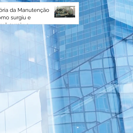
tória da Manutenção
omo surgiu e
quê surgiu a
utenção?