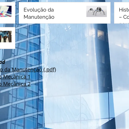
Evolução da
His
Manutenção
– C
por
man
ad
o da Manutenção (.pdf)
o Mecânica 1
o Mecânica 2