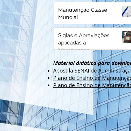
Manutenção Classe
Mundial
Siglas e Abreviações
aplicadas à
Manutenção
Material didático para downlo
Apostila SENAI de Administraçã
Plano de Ensino de Manutençã
Plano de Ensino de Manutençã