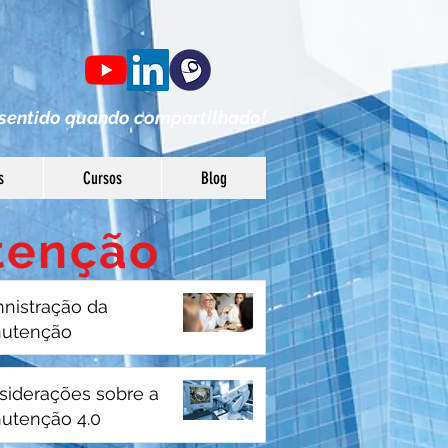
s
entido qua
ndo compartilhado!
s
Cursos
Blog
tenção
nistração da
utenção
siderações sobre a
utenção 4.0